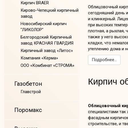
Кирпич BRAER
Облицовочный кирпи
Кирово-Чепецкий кирпичный
сегодняшний день 
завод
и клинкерный. Лице
Новосибирский кирпич
при высоких темпера
"ЛИКОЛОР"
плотная, а рыхлая,
также у него высок
Белгородский Кирпичный
кладке, что немало
завод КРАСНАЯ ГВАРДИЯ
утеплению дома и н
Кирпичный завод «Литос»
Компания «Керма»
Подробнее...
ООО «Комбинат «СТРОМА»
Кирпич о
Газобетон
Главстрой
Облицовочный ки
Поромакс
специалистами так 
фасадным кирпичом
строительстве, и т