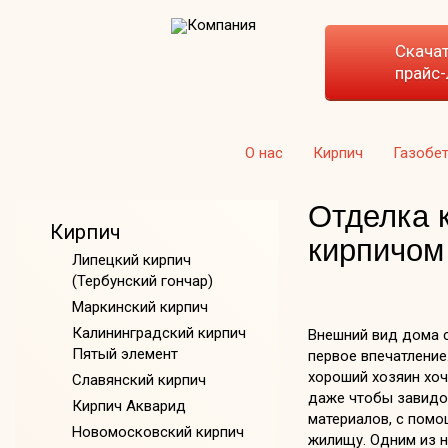
Скача
прайс-
О нас
Кирпич
Газобе
Отделка 
Кирпич
кирпичом
Липецкий кирпич
(Тербунский гончар)
Маркинский кирпич
Калининградский кирпич
Внешний вид дома 
Пятый элемент
первое впечатление
хороший хозяин хоч
Славянский кирпич
даже чтобы завидо
Кирпич Акварид
материалов, с пом
Новомосковский кирпич
жилищу. Одним из н