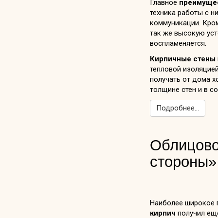
Главное
преимущес
техника работы с ни
коммуникации. Кром
так же высокую ус
воспламеняется.
Кирпичные стены
тепловой изоляцией
получать от дома х
толщине стен и в с
Подробнее...
Облицово
стороны»
Наиболее широкое 
кирпич
получил еще