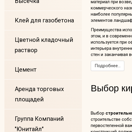
Высечка
материал при возве
коммерческого назн
наиболее популярны
Клей для газобетона
элементов ландшаф
Преимущества испо
этом, и в современ
Цветной кладочный
используется при 
интерьера внутренн
раствор
стен и заканчивая 
Подробнее...
Цемент
Выбор ки
Аренда торговых
площадей
Выбор
строительн
Группа Компаний
строительстве собс
первостепенной важ
"Юнитайл"
конструкций долже