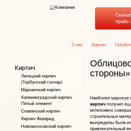
Скача
прайс-
О нас
Кирпич
Газобе
Облицово
Кирпич
стороны»
Липецкий кирпич
(Тербунский гончар)
Маркинский кирпич
Калининградский кирпич
Наиболее широкое 
Пятый элемент
кирпич
получил еще
интенсивно соверш
Славянский кирпич
строительных матер
Кирпич Акварид
вынуждены были исп
Новомосковский кирпич
привлекательный вн