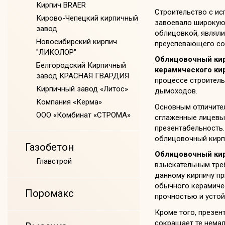
Кирпич BRAER
Строительство с и
Кирово-Чепецкий кирпичный
завоевало широкую 
завод
облицовкой, являли
Новосибирский кирпич
преуспевающего сос
"ЛИКОЛОР"
Облицовочный ки
Белгородский Кирпичный
керамического ки
завод КРАСНАЯ ГВАРДИЯ
процессе строитель
Кирпичный завод «Литос»
дымоходов.
Компания «Керма»
Основным отличите
ООО «Комбинат «СТРОМА»
сглаженные лицевы
презентабельность.
облицовочный кирпи
Газобетон
Облицовочный ки
Главстрой
взыскательным треб
данному кирпичу пр
обычного керамичес
Поромакс
прочностью и устой
Кроме того, презен
сокращает те немал