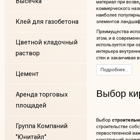
Высечка
материал при возве
коммерческого назн
наиболее популярны
Клей для газобетона
элементов ландшаф
Преимущества испо
этом, и в современ
Цветной кладочный
используется при 
интерьера внутренн
раствор
стен и заканчивая 
Подробнее...
Цемент
Выбор ки
Аренда торговых
площадей
Выбор
строительн
Группа Компаний
строительстве собс
первостепенной важ
"Юнитайл"
конструкций долже