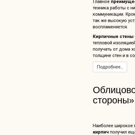
Главное
преимущес
техника работы с ни
коммуникации. Кром
так же высокую ус
воспламеняется.
Кирпичные стены
тепловой изоляцией
получать от дома х
толщине стен и в с
Подробнее...
Облицово
стороны»
Наиболее широкое 
кирпич
получил еще