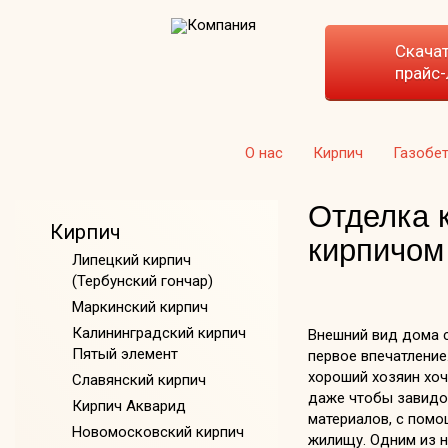
Скача
прайс-
О нас
Кирпич
Газобе
Отделка 
Кирпич
кирпичом
Липецкий кирпич
(Тербунский гончар)
Маркинский кирпич
Калининградский кирпич
Внешний вид дома 
Пятый элемент
первое впечатление
хороший хозяин хоч
Славянский кирпич
даже чтобы завидо
Кирпич Акварид
материалов, с пом
Новомосковский кирпич
жилищу. Одним из н