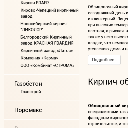
Кирпич BRAER
Облицовочный кирпи
Кирово-Чепецкий кирпичный
сегодняшний день 
завод
и клинкерный. Лице
Новосибирский кирпич
при высоких темпера
"ЛИКОЛОР"
плотная, а рыхлая,
также у него высок
Белгородский Кирпичный
кладке, что немало
завод КРАСНАЯ ГВАРДИЯ
утеплению дома и н
Кирпичный завод «Литос»
Компания «Керма»
Подробнее...
ООО «Комбинат «СТРОМА»
Кирпич о
Газобетон
Главстрой
Облицовочный ки
Поромакс
специалистами так 
фасадным кирпичом
строительстве, и т