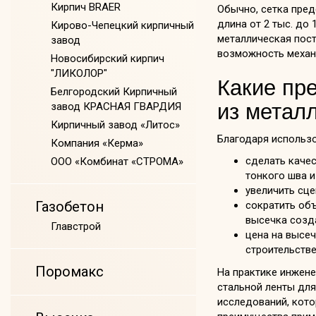
Кирпич BRAER
Обычно, сетка пред
длина от 2 тыс. до 
Кирово-Чепецкий кирпичный
металлическая пост
завод
возможность механ
Новосибирский кирпич
"ЛИКОЛОР"
Какие пр
Белгородский Кирпичный
из метал
завод КРАСНАЯ ГВАРДИЯ
Кирпичный завод «Литос»
Благодаря использ
Компания «Керма»
сделать каче
ООО «Комбинат «СТРОМА»
тонкого шва и
увеличить сце
Газобетон
сократить объ
высечка созда
Главстрой
цена на высе
строительстве
Поромакс
На практике инжен
стальной ленты для
исследований, кот