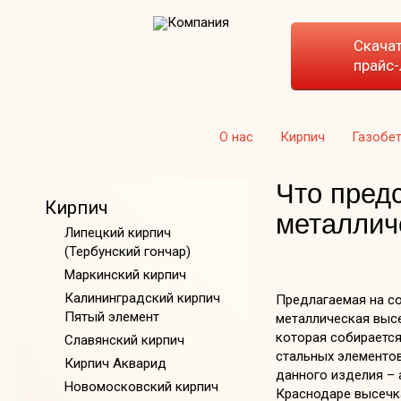
Скача
прайс-
О нас
Кирпич
Газобе
Что пред
Кирпич
металлич
Липецкий кирпич
(Тербунский гончар)
Маркинский кирпич
Калининградский кирпич
Предлагаемая на с
Пятый элемент
металлическая высе
которая собираетс
Славянский кирпич
стальных элементов
Кирпич Акварид
данного изделия – 
Новомосковский кирпич
Краснодаре высечка