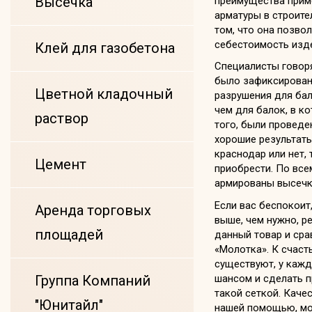
Высечка
преимущества прим
арматуры в строител
том, что она позво
себестоимость изд
Клей для газобетона
Специалисты говоря
было зафиксирован
Цветной кладочный
разрушения для бал
чем для балок, в к
раствор
того, были проведе
хорошие результаты.
краснодар или нет,
Цемент
приобрести. По все
армированы высечко
Если вас беспокоит
Аренда торговых
выше, чем нужно, р
площадей
данный товар и сра
«Молотка». К счаст
существуют, у кажд
шансом и сделать 
Группа Компаний
такой сеткой. Каче
"Юнитайл"
нашей помощью, мо