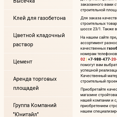
Высечка
заказанного вами с
строительной площ
Клей для газобетона
Для заказа качест
строительных товар
шоссе 23/1. Также 
Цветной кладочный
На нашем сайте пр
ассортимент разноо
раствор
качественных
газо
номерам телефонов
02
|
+7-988-477-
20
Цемент
помогут вам выбра
успешной реализаци
Качественный матер
Аренда торговых
строительный проек
площадей
Приобретайте каче
магазине стройтов
нашей компании и с
Группа Компаний
приобретением стро
нашем специализир
"Юнитайл"