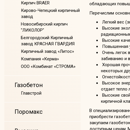
Кирпич BRAER
обладающих повыш
Кирово-Чепецкий кирпичный
Перечислим основ
завод
Легкий вес (з
Новосибирский кирпич
Высокие экол
"ЛИКОЛОР"
радиационны
Белгородский Кирпичный
Высокие каче
завод КРАСНАЯ ГВАРДИЯ
Повышенная у
Кирпичный завод «Литос»
Очень легок 
забиванию и в
Компания «Керма»
Хорошая проч
ООО «Комбинат «СТРОМА»
некоторых дру
Огнестойкост
Высокое энер
Газобетон
отдает тепло 
Главстрой
Высокие свой
кирпичной кла
В специализирован
Поромакс
приобрести газобет
закупаем газобетон
доступным ценам. 