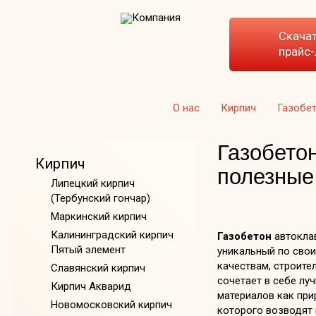
Скача
прайс-
О нас
Кирпич
Газобе
Газобето
Кирпич
полезные
Липецкий кирпич
(Тербунский гончар)
Маркинский кирпич
Калининградский кирпич
Газобетон
автоклав
Пятый элемент
уникальный по сво
качествам, строите
Славянский кирпич
сочетает в себе лу
Кирпич Акварид
материалов как при
Новомосковский кирпич
которого возводят