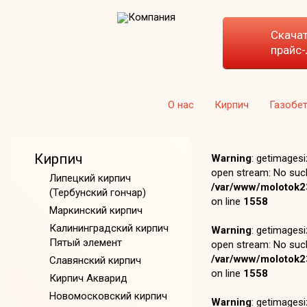
Скача
прайс-
О нас
Кирпич
Газобе
Кирпич
Warning
: getimages
open stream: No such 
Липецкий кирпич
/var/www/molotok2
(Тербунский гончар)
on line
1558
Маркинский кирпич
Калининградский кирпич
Warning
: getimages
Пятый элемент
open stream: No such 
/var/www/molotok2
Славянский кирпич
on line
1558
Кирпич Акварид
Новомосковский кирпич
Warning
: getimages