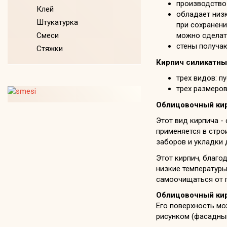
производство 
Клей
обладает низк
Штукатурка
при сохранени
Смеси
можно сделат
стены получа
Стяжки
Кирпич силикатны
трех видов: п
трех размеров
Облицовочный ки
Этот вид кирпича -
применяется в стро
заборов и укладки 
Этот кирпич, благо
низкие температуры
самоочищаться от г
Облицовочный ки
Его поверхность мо
рисунком (фасадный