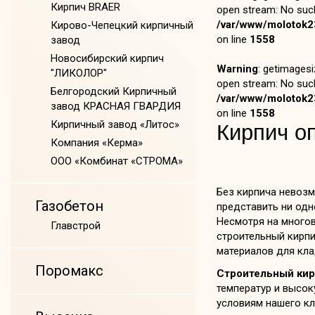
Кирпич BRAER
open stream: No such 
/var/www/molotok2
Кирово-Чепецкий кирпичный
on line
1558
завод
Новосибирский кирпич
Warning
: getimages
"ЛИКОЛОР"
open stream: No such 
Белгородский Кирпичный
/var/www/molotok2
завод КРАСНАЯ ГВАРДИЯ
on line
1558
Кирпичный завод «Литос»
Кирпич о
Компания «Керма»
ООО «Комбинат «СТРОМА»
Без кирпича невоз
Газобетон
представить ни одн
Несмотря на многов
Главстрой
строительный кирпи
материалов для кла
Поромакс
Строительный ки
температур и высок
условиям нашего кл