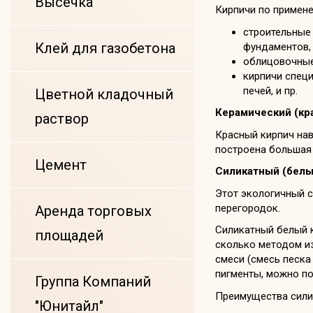
Высечка
Кирпичи по примен
строительные 
Клей для газобетона
фундаментов, 
облицовочные
кирпичи специ
печей, и пр.
Цветной кладочный
Керамический (кр
раствор
Красный кирпич нав
построена большая 
Цемент
Силикатный (белы
Этот экологичный с
перегородок.
Аренда торговых
Силикатный белый к
площадей
сколько методом из
смеси (смесь песка
пигменты, можно по
Группа Компаний
Преимущества силик
"Юнитайл"