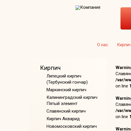
О нас
Кирпи
Кирпич
Warnin
Славянс
Липецкий кирпич
/var/w
(Тербунский гончар)
on line
Маркинский кирпич
Калининградский кирпич
Warnin
Пятый элемент
Славянс
/var/w
Славянский кирпич
on line
Кирпич Акварид
Новомосковский кирпич
Warnin