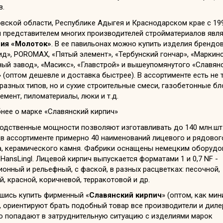
в.
вской области, Республике Адыгея и Краснодарском крае с 19
 представителем многих производителей стройматериалов явля
ия «Молоток»
. В ее павильонах можно купить изделия брендо
д», POROMAX, «Пятый элемент», «Тербунский гончар», «Маркин
ный завод», «Масикс», «Главстрой» и вышеупомянутого «Славян
 (оптом дешевле и доставка быстрее). В ассортименте есть не 
разных типов, но и сухие строительные смеси, газобетонные бл
цемент, пиломатериалы, люки и т.д.
нее о марке «Славянский кирпич»
одственные мощности позволяют изготавливать до 140 млн.шт. 
 в ассортименте примерно 40 наименований лицевого и рядовог
а, керамического камня. Фабрики оснащены немецким оборудо
HansLingl. Лицевой кирпич выпускается форматами 1 и 0,7 NF -
онный и рельефный, с фаской, в разных расцветках: песочной,
, красной, коричневой, терракотовой и др.
шись купить фирменный «
Славянский кирпич
» (оптом, как ми
 ориентируют брать подобный товар все производители и диле
о попадают в затруднительную ситуацию с изделиями марок