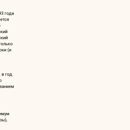
93 года
ется
в
ский
ский
только
оки (и
в год.
о
ванием
нимум
ры),