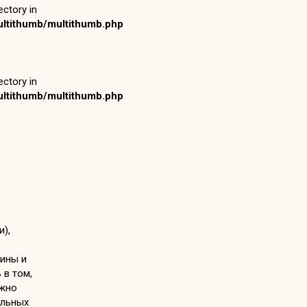
ctory in
ltithumb/multithumb.php
ctory in
ltithumb/multithumb.php
),
шины и
 в том,
ожно
альных