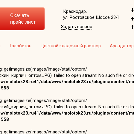
+
Краснодар,
Скачать
+
ул. Ростовское Шоссе 23/1
прайс-лист
+
Задать вопрос
ч
Газобетон
Цветной кладочный раствор
Аренда то
g
: getimagesize(images/image/stati/optom/
кий_кирпич_оптом.JPG): failed to open stream: No such file or dire
ww/molotok23.ru41/data/www/molotok23.ru/plugins/content/mu
1558
g
: getimagesize(images/image/stati/optom/
кий_кирпич_оптом.JPG): failed to open stream: No such file or dire
ww/molotok23.ru41/data/www/molotok23.ru/plugins/content/mu
1558
g
: getimagesize(images/image/stati/optom/