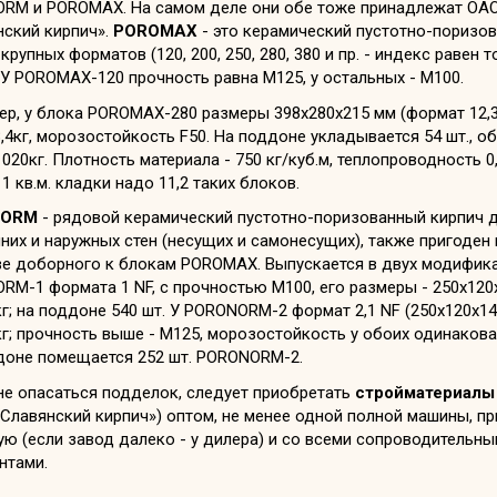
RM и POROMAX. На самом деле они обе тоже принадлежат ОА
нский кирпич».
POROMAX
- это керамический пустотно-поризо
крупных форматов (120, 200, 250, 280, 380 и пр. - индекс равен 
 У POROMAX-120 прочность равна М125, у остальных - М100.
р, у блока POROMAX-280 размеры 398х280х215 мм (формат 12,3
8,4кг, морозостойкость F50. На поддоне укладывается 54 шт., 
020кг. Плотность материала - 750 кг/куб.м, теплопроводность 0,
 1 кв.м. кладки надо 11,2 таких блоков.
NORM
- рядовой керамический пустотно-поризованный кирпич 
них и наружных стен (несущих и самонесущих), также пригоден 
ве доборного к блокам POROMAX. Выпускается в двух модифика
M-1 формата 1 NF, с прочностью М100, его размеры - 250х120
кг; на поддоне 540 шт. У PORONORM-2 формат 2,1 NF (250х120х14
кг; прочность выше - М125, морозостойкость у обоих одинакова 
доне помещается 252 шт. PORONORM-2.
не опасаться подделок, следует приобретать
стройматериалы
Славянский кирпич») оптом, не менее одной полной машины, п
ю (если завод далеко - у дилера) и со всеми сопроводительн
нтами.