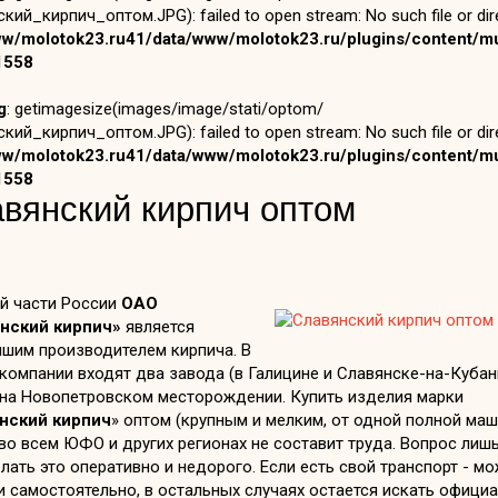
кий_кирпич_оптом.JPG): failed to open stream: No such file or dire
ww/molotok23.ru41/data/www/molotok23.ru/plugins/content/mu
1558
g
: getimagesize(images/image/stati/optom/
кий_кирпич_оптом.JPG): failed to open stream: No such file or dire
ww/molotok23.ru41/data/www/molotok23.ru/plugins/content/mu
1558
вянский кирпич оптом
й части России
ОАО
нский кирпич»
является
йшим производителем кирпича. В
компании входят два завода (в Галицине и Славянске-на-Кубани
 на Новопетровском месторождении. Купить изделия марки
нский кирпич
» оптом (крупным и мелким, от одной полной ма
во всем ЮФО и других регионах не составит труда. Вопрос лишь
лать это оперативно и недорого. Если есть свой транспорт - м
и самостоятельно, в остальных случаях остается искать офици