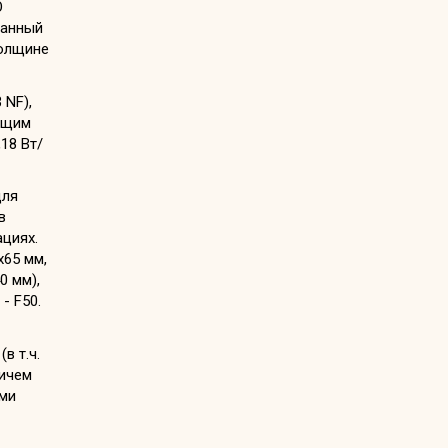
О
ванный
толщине
 NF),
общим
18 Вт/
для
в
циях.
х65 мм,
0 мм),
- F50.
(в т.ч.
ричем
ыми