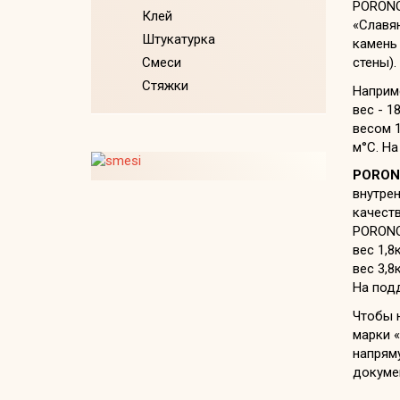
PORONO
Клей
«Славя
Штукатурка
камень 
Смеси
стены).
Стяжки
Наприме
вес - 1
весом 1
м°С. На
PORO
внутрен
качест
PORONOR
вес 1,8
вес 3,8
На под
Чтобы 
марки «
напряму
докуме