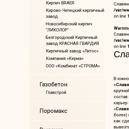
Кирпич BRAER
Славянс
/var/w
Кирово-Чепецкий кирпичный
on line
завод
Новосибирский кирпич
Warnin
"ЛИКОЛОР"
Славянс
Белгородский Кирпичный
/var/w
завод КРАСНАЯ ГВАРДИЯ
on line
Кирпичный завод «Литос»
Сла
Компания «Керма»
ООО «Комбинат «СТРОМА»
В южно
Газобетон
«Славя
крупне
Главстрой
состав 
карьер
«
Славя
Поромакс
более) 
как сде
вывезт