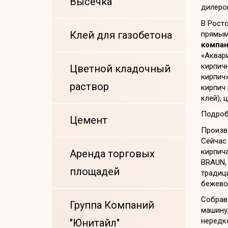
Высечка
дилеро
В Росто
Клей для газобетона
прямым
компан
«Аквари
кирпич
Цветной кладочный
кирпич»
раствор
кирпич 
клей), 
Подроб
Цемент
Произв
Сейчас
кирпич
Аренда торговых
BRAUN, 
площадей
традици
бежевой
Собрав
Группа Компаний
машину,
нередк
"Юнитайл"