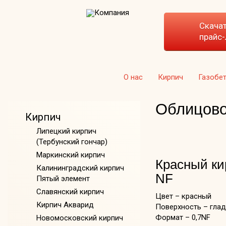
Скача
прайс-
О нас
Кирпич
Газобе
Облицово
Кирпич
Липецкий кирпич
(Тербунский гончар)
Маркинский кирпич
Красный ки
Калининградский кирпич
NF
Пятый элемент
Славянский кирпич
Цвет – красный
Кирпич Акварид
Поверхность – гла
Формат – 0,7NF
Новомосковский кирпич