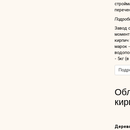
стройм
перечен
Подробн
Завод с
момент
кирпич 
марок -
водопог
- 5кг (в
Подро
Обл
кир
Дерев