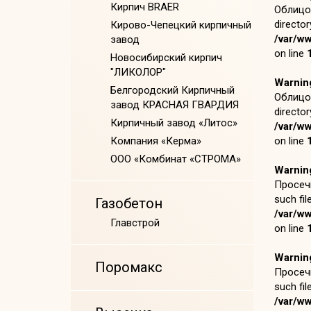
Кирпич BRAER
Облицов
director
Кирово-Чепецкий кирпичный
/var/w
завод
on line
Новосибирский кирпич
"ЛИКОЛОР"
Warnin
Белгородский Кирпичный
Облицов
завод КРАСНАЯ ГВАРДИЯ
director
Кирпичный завод «Литос»
/var/w
Компания «Керма»
on line
ООО «Комбинат «СТРОМА»
Warnin
Просечк
such fil
Газобетон
/var/w
Главстрой
on line
Warnin
Поромакс
Просечк
such fil
/var/w