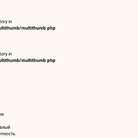
ory in
ltithumb/multithumb.php
ory in
ltithumb/multithumb.php
ля
малый
отность