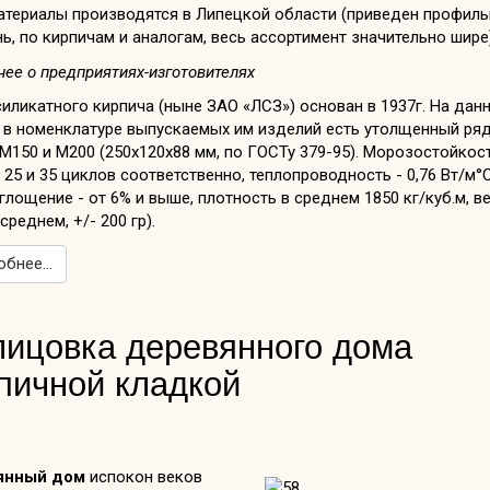
атериалы производятся в Липецкой области (приведен профил
ь, по кирпичам и аналогам, весь ассортимент значительно шире)
ее о предприятиях-изготовителях
иликатного кирпича (ныне ЗАО «ЛСЗ») основан в 1937г. На дан
 в номенклатуре выпускаемых им изделий есть утолщенный ря
М150 и М200 (250х120х88 мм, по ГОСТу 379-95). Морозостойкос
 25 и 35 циклов соответственно, теплопроводность - 0,76 Вт/м°С
лощение - от 6% и выше, плотность в среднем 1850 кг/куб.м, ве
 среднем, +/- 200 гр).
бнее...
ицовка деревянного дома
пичной кладкой
янный дом
испокон веков