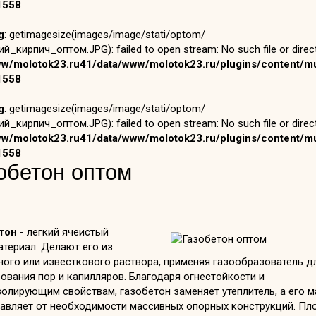
1558
g
: getimagesize(images/image/stati/optom/
й_кирпич_оптом.JPG): failed to open stream: No such file or direct
ww/molotok23.ru41/data/www/molotok23.ru/plugins/content/mu
1558
g
: getimagesize(images/image/stati/optom/
й_кирпич_оптом.JPG): failed to open stream: No such file or direct
ww/molotok23.ru41/data/www/molotok23.ru/plugins/content/mu
1558
обетон оптом
тон
- легкий ячеистый
териал. Делают его из
ного или известкового раствора, применяя газообразователь д
вания пор и капилляров. Благодаря огнестойкости и
олирующим свойствам, газобетон заменяет утеплитель, а его 
бавляет от необходимости массивных опорных конструкций. Пл