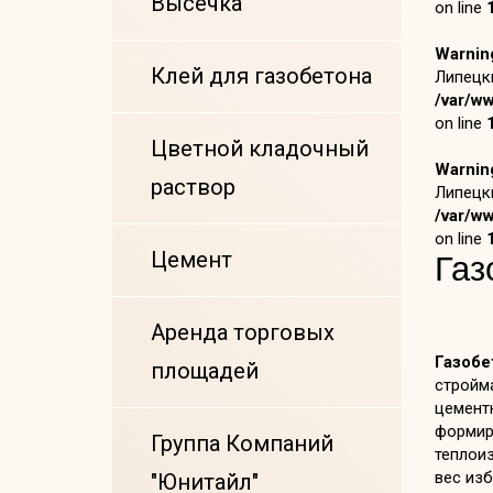
Высечка
on line
Warnin
Клей для газобетона
Липецки
/var/w
on line
Цветной кладочный
Warnin
раствор
Липецки
/var/w
on line
Цемент
Газ
Аренда торговых
Газобе
площадей
стройма
цемент
формиро
Группа Компаний
теплоиз
вес из
"Юнитайл"