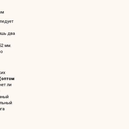
следует
ишь два
52 мм.
по
ких
(оптом
нет ли
м
чный
альный
ига