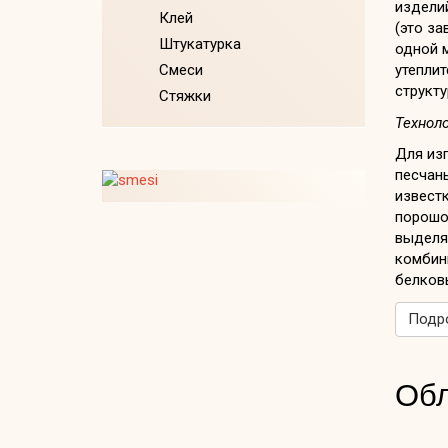
изделий
Клей
(это за
Штукатурка
одной м
Смеси
утеплит
структу
Стяжки
Техноло
Для из
песчан
известк
порошо
выделя
комбин
белков
Подро
Обл