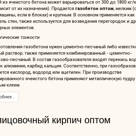
 из ячеистого бетона может варьироваться от 300 до 1800 кг/к
висит от их назначения). Продается
газобетон оптом
, мелким (
ашины, если в блоках) и крупным. В основном применяется как
ель стен, также используется для возведения перегородок и др
рных элементов.
гические тонкости
готовления газобетона нужен цементно-песчаный либо известк
ый раствор; также применяется комбинированный - цементно-
ово-песчаный. В состав газообразователя входят перекись во
к алюминия, карбид кальция. Соответственно, при газообразов
ется кислород, водород или ацетилен. При производстве
ированного ячеистого бетона применяют металлическую пудру
ым клеем.
бнее...
ицовочный кирпич оптом