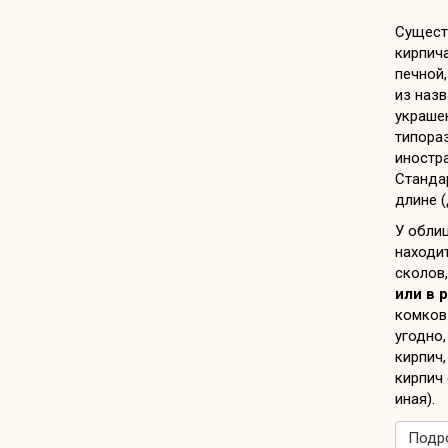
Сущест
кирпича
печной,
из назв
украше
типораз
иностра
Станда
длине (
У обли
находит
сколов,
или в 
комков
угодно,
кирпич,
кирпич 
иная).
Подро