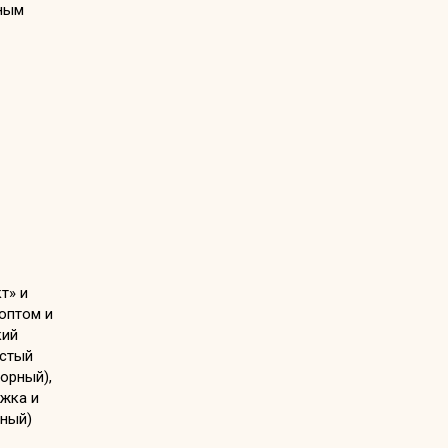
ным
т» и
 оптом и
кий
истый
орный),
жка и
рный)