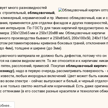
вует много разновидностей
: строительный,
облицовочный
,
 клинкерный, керамический и пр. Именно облицовочный, как и 
ания, применяется для отделки фасадов и других поверхностей,
ния интерьеров. По ГОСТу для таких кирпичей предусмотрено л
мера: 250х120х65 мм и 250х120х88 мм. Облицовочные кирпичи
нного производства бывают и 250х85х65, 200х100х50, 240х115х
ртом регламентированы кривизна боковых граней, отклонения 
до 4мм), толщине и ширине (до 3мм).
цовочного материала не должно быть дефектов, потому что он
ся на самом видном месте. То же относится и к кирпичам: ника
 пятен, расслоений, примесей. Покупая
облицовочный кирпич 
розницу)
, надо в первую очередь рассматривать поверхность - 
 извести, любых инородных включений. Цвет может быть каки
 во всем спектре - сейчас выпускают и белый, и черный отдело
 а не только светло-желтый или коричневый. Есть даже оригин
с оттенками (в его составе разные красители и технология обж
бнее...