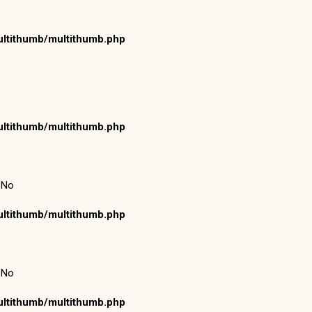
ltithumb/multithumb.php
ltithumb/multithumb.php
 No
ltithumb/multithumb.php
 No
ltithumb/multithumb.php