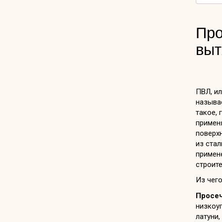
Про
выт
ПВЛ, и
называ
такое, 
примен
поверх
из ста
примен
строите
Из чег
Просе
низкоу
латуни