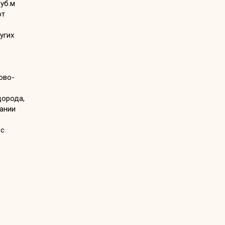
уб.м
от
угих
ово-
дорода,
ании
 с