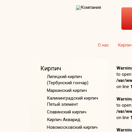
О нас
Кирпи
Кирпич
Warnin
to open 
Липецкий кирпич
/var/w
(Тербунский гончар)
on line
Маркинский кирпич
Калининградский кирпич
Warnin
Пятый элемент
to open 
/var/w
Славянский кирпич
on line
Кирпич Акварид
Новомосковский кирпич
Warnin