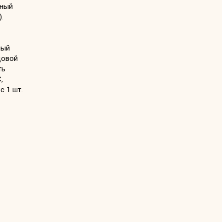
ьный
.
ный
довой
ть
,
с 1 шт.