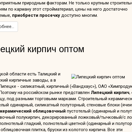
оприятным природным факторам. Не только крупным строитель
ям по карману этот стройматериал, цены на него достаточно
емые,
приобрести просечку
доступно многим.
бнее...
ецкий кирпич оптом
кой области есть Талицкий и
кий кирпичные заводы, а в
ипецке - силикатный, кирпичный («Вандхаус»), ОАО «Химпродук
Поэтому на российском рынке представлен
Липецкий кирпич
,
ицу, под разными торговыми марками. Строительный керамичес
елый одинарный, силикатный полуторный, стеновые блоки (яче
керамический облицовочный
пустотелый (одинарный и полут
вочный полукирпич, декорированный ложковый/тычковый/с ло
полнотелый гладкий, полнотелый цветной (одинарный и полуто
 облицовочная плитка, бруски из колотого кирпича. Все эти