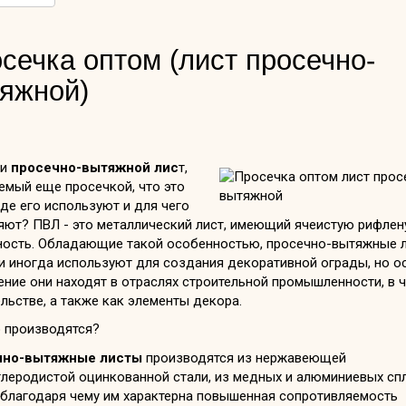
сечка оптом (лист просечно-
яжной)
ли
просечно-вытяжной лис
т,
емый еще просечкой, что это
где его используют и для чего
яют? ПВЛ - это металлический лист, имеющий ячеистую рифле
ность. Обладающие такой особенностью, просечно-вытяжные 
ли иногда используют для создания декоративной ограды, но о
ение они находят в отраслях строительной промышленности, в 
льстве, а также как элементы декора.
о производятся?
чно-вытяжные листы
производятся из нержавеющей
глеродистой оцинкованной стали, из медных и алюминиевых спл
, благодаря чему им характерна повышенная сопротивляемость