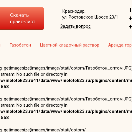
+
Краснодар,
Скачать
+
ул. Ростовское Шоссе 23/1
прайс-лист
+
Задать вопрос
ч
Газобетон
Цветной кладочный раствор
Аренда то
g
: getimagesize(images/image/stati/optom/Газобетон_оптом.JPG):
stream: No such file or directory in
ww/molotok23.ru41/data/www/molotok23.ru/plugins/content/mu
1558
g
: getimagesize(images/image/stati/optom/Газобетон_оптом.JPG):
stream: No such file or directory in
ww/molotok23.ru41/data/www/molotok23.ru/plugins/content/mu
1558
g
: getimagesize(images/image/stati/optom/