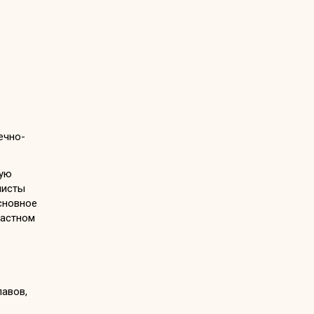
ную
листы
сновное
частном
авов,