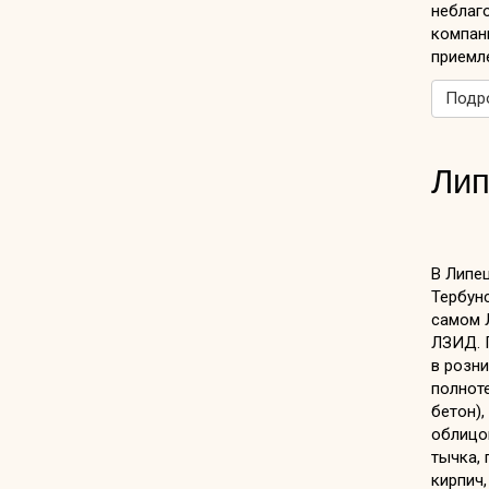
неблаг
компани
приемл
Подро
Лип
В Липец
Тербунс
самом Л
ЛЗИД. 
в розн
полнот
бетон),
облицо
тычка, 
кирпич,